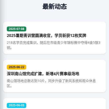
最新动态
2025-07-08
2025暑期青训营圆满收官，学员斩获12枚奖牌
218名学员完成集训，随后在市级青少年锦标赛中夺得4金5银3
铜。
2025-06-22
深圳南山馆完成扩建，新增4片赛事级场地
南山馆场地总数达到10片，同步升级了新风系统和观众休息
区。
2025-06-05