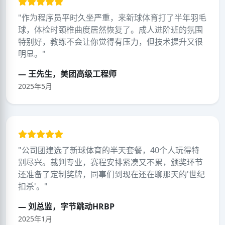
"作为程序员平时久坐严重，来新球体育打了半年羽毛
球，体检时颈椎曲度居然恢复了。成人进阶班的氛围
特别好，教练不会让你觉得有压力，但技术提升又很
明显。"
— 王先生，美团高级工程师
2025年5月
"公司团建选了新球体育的半天套餐，40个人玩得特
别尽兴。裁判专业，赛程安排紧凑又不累，颁奖环节
还准备了定制奖牌，同事们到现在还在聊那天的'世纪
扣杀'。"
— 刘总监，字节跳动HRBP
2025年1月