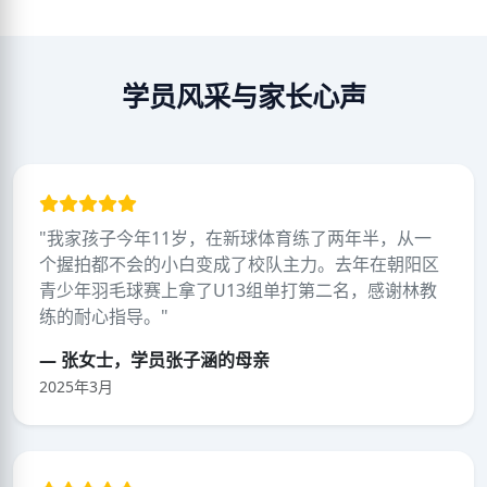
学员风采与家长心声
"我家孩子今年11岁，在新球体育练了两年半，从一
个握拍都不会的小白变成了校队主力。去年在朝阳区
青少年羽毛球赛上拿了U13组单打第二名，感谢林教
练的耐心指导。"
— 张女士，学员张子涵的母亲
2025年3月