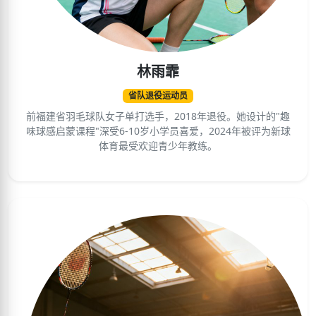
林雨霏
省队退役运动员
前福建省羽毛球队女子单打选手，2018年退役。她设计的"趣
味球感启蒙课程"深受6-10岁小学员喜爱，2024年被评为新球
体育最受欢迎青少年教练。