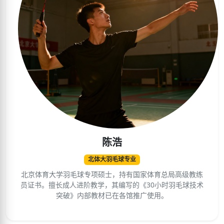
陈浩
北体大羽毛球专业
北京体育大学羽毛球专项硕士，持有国家体育总局高级教练
员证书。擅长成人进阶教学，其编写的《30小时羽毛球技术
突破》内部教材已在各馆推广使用。