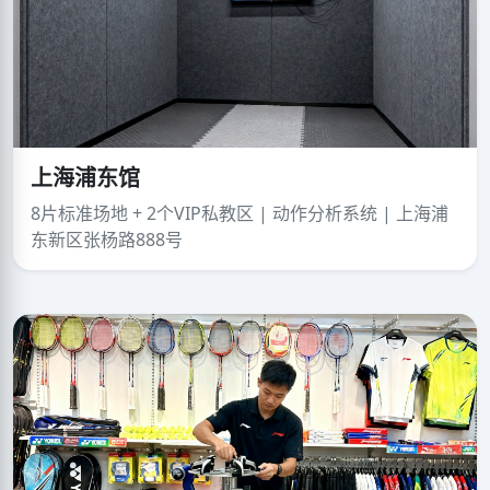
上海浦东馆
8片标准场地 + 2个VIP私教区 | 动作分析系统 | 上海浦
东新区张杨路888号