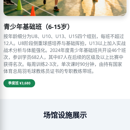
青少年基础班（6-15岁）
按年龄细分为U8、U10、U13、U15四个组别，每班不超过
12人。U8阶段侧重球感培养与基础挥拍，U13以上加入实战
战术分析与体能强化。2024年度青少年基础班共开设46个班
次，参训学员682人，其中87人在后续的区级及以上比赛中
获得名次。每周训练2-3次，单次课时90分钟，由持有国家
体育总局羽毛球教练员证书的专职教练带班。
季度班 ¥3,680
年度班 ¥9,980
场馆设施展示