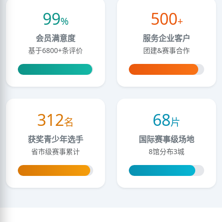
99
500
%
+
会员满意度
服务企业客户
基于6800+条评价
团建&赛事合作
312
68
名
片
获奖青少年选手
国际赛事级场地
省市级赛事累计
8馆分布3城