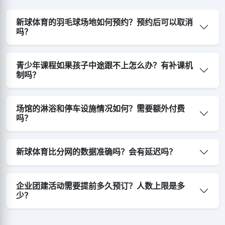
新球体育的羽毛球场地如何预约？预约后可以取消
吗？
青少年课程如果孩子中途跟不上怎么办？有补课机
制吗？
场馆的淋浴和停车设施情况如何？需要额外付费
吗？
新球体育比分网的数据准确吗？会有延迟吗？
企业团建活动需要提前多久预订？人数上限是多
少？