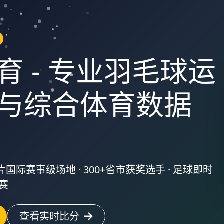
育 - 专业羽毛球运
与综合体育数据
8片国际赛事级场地 · 300+省市获奖选手 · 足球即时
赛
查看实时比分