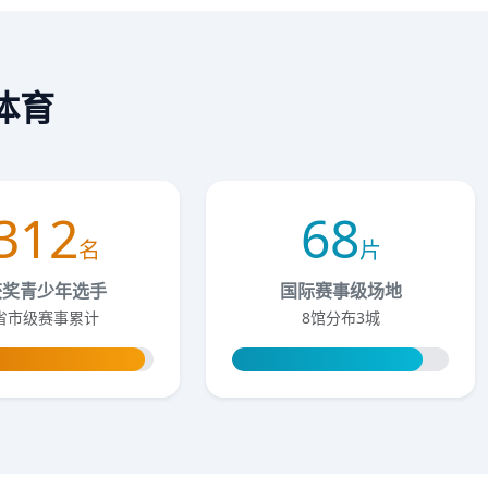
体育
312
68
名
片
获奖青少年选手
国际赛事级场地
省市级赛事累计
8馆分布3城