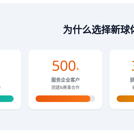
为什么选择新球
500
+
服务企业客户
价
团建&赛事合作