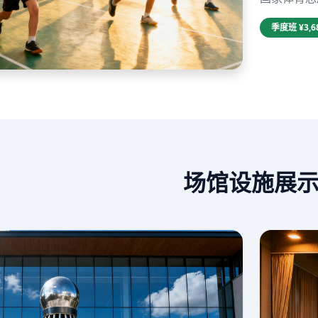
季度班 ¥3,6
场馆设施展