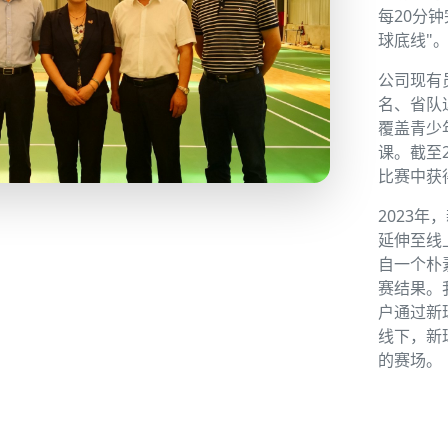
每20分
球底线"
公司现有
名、省队
覆盖青少
课。截至
比赛中获
2023
延伸至线
自一个朴
赛结果。
户通过新
线下，新
的赛场。